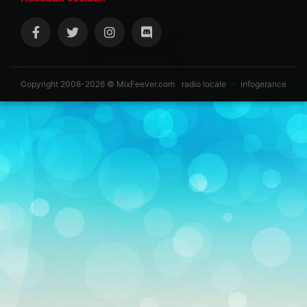
Copyright 2008-2026 © MixFeever.com
radio locale
·
infogerance