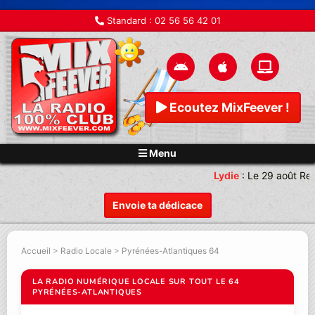
Standard :
02 56 56 42 01
Ecoutez MixFeever !
Menu
Lydie
:
Le 29 août Ren
Envoie ta dédicace
Accueil
>
Radio Locale
>
Pyrénées-Atlantiques 64
LA RADIO NUMÉRIQUE LOCALE SUR TOUT LE 64
PYRÉNÉES-ATLANTIQUES