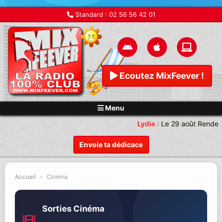
Standard :
02 56 56 42 01
Ecoutez MixFeever !
Menu
Lydie
:
Le 29 août Rendez-vous p
Envoie ta dédicace
Accueil
›
Cinéma
Sorties Cinéma