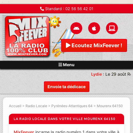
Standard :
02 56 56 42 01
Ecoutez MixFeever !
Menu
Lydie
:
Le 29 août Re
Envoie ta dédicace
Accueil
>
Radio Locale
>
Pyrénées-Atlantiques 64
>
Mourenx 64150
LA RADIO LOCALE DANS VOTRE VILLE MOURENX 64150
MixFeever
incarne la radio numéro 1 dans votre ville à