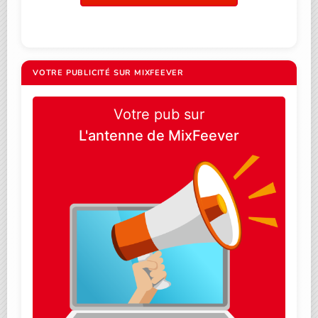
VOTRE PUBLICITÉ SUR MIXFEEVER
Votre pub sur
L'antenne de MixFeever