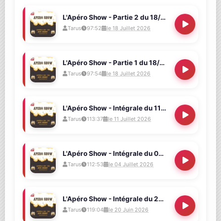
L'Apéro Show - Partie 2 du 18/07/2026 (...et on achève la saison en beauté !)
Tarus
97:52
le 18 Juillet 2026
L'Apéro Show - Partie 1 du 18/07/2026 (On prend les mêmes...)
Tarus
97:54
le 18 Juillet 2026
L'Apéro Show - Intégrale du 11/07/2026 (avec Karen Liora)
Tarus
113:37
le 11 Juillet 2026
L'Apéro Show - Intégrale du 04/07/2026 (Sus aux moustiques !)
Tarus
112:53
le 04 Juillet 2026
L'Apéro Show - Intégrale du 20/06/2026 (De la philo et des graines)
Tarus
119:04
le 20 Juin 2026