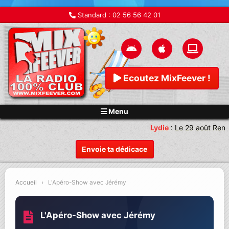
Standard :
02 56 56 42 01
Ecoutez MixFeever !
Menu
Lydie
:
Le 29 août Rende
Envoie ta dédicace
Accueil
›
L'Apéro-Show avec Jérémy
L'Apéro-Show avec Jérémy