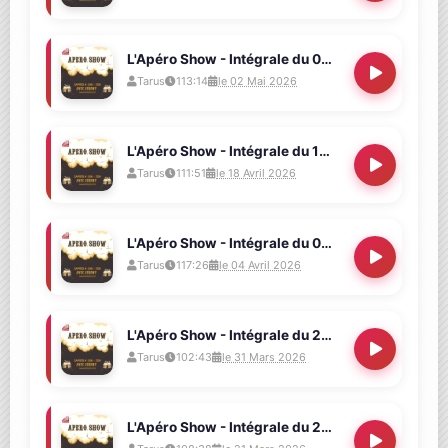
L'Apéro Show - Intégrale du 02/05/2026 (Qui a garé une DeLorean devant le studio ?)
Tarus
113:14
le 02 Mai 2026
L'Apéro Show - Intégrale du 18/04/2026 (On t'en veut pas, Bernard)
Tarus
111:51
le 18 Avril 2026
L'Apéro Show - Intégrale du 04/04/2026 (avec Kit et Kat)
Tarus
117:26
le 04 Avril 2026
L'Apéro Show - Intégrale du 21/02/2026 (Pas interdit aux mecs)
Tarus
102:43
le 31 Mars 2026
L'Apéro Show - Intégrale du 21/03/2026 (Ça commencerait pas à bourgeonner ?)