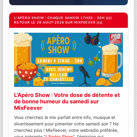
L'APÉRO SHOW : CHAQUE SAMEDI 17H30 - 20H ((((
RETOUR LE 29 AOUT 2026 SUR MIXFEEVER ))))
L'Apéro Show : Votre dose de détente et
de bonne humeur du samedi sur
MixFeever
Vous cherchez le mix parfait entre info, musique et
divertissement pour pimenter votre samedi soir ? Ne
cherchez plus ! MixFeever, votre webradio préférée,
vous présente "
L'Apéro Show
", l'émission qui