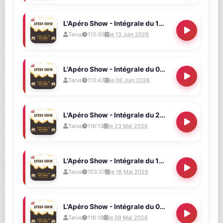
L'Apéro Show - Intégrale du 13/06/2026 (On se Coupe (pas) du Monde !)
Tarus
113:30
le 13 Juin 2026
L'Apéro Show - Intégrale du 06/06/2026 (Vite, Marty, tirons-nous en 1998 !)
Tarus
113:43
le 06 Juin 2026
L'Apéro Show - Intégrale du 23/05/2026 (Le meilleur copieur de l'Homme)
Tarus
116:13
le 23 Mai 2026
L'Apéro Show - Intégrale du 16/05/2026 (Un débat inouï !)
Tarus
103:37
le 16 Mai 2026
L'Apéro Show - Intégrale du 09/05/2026 (C'est pas le pont !)
Tarus
118:19
le 09 Mai 2026