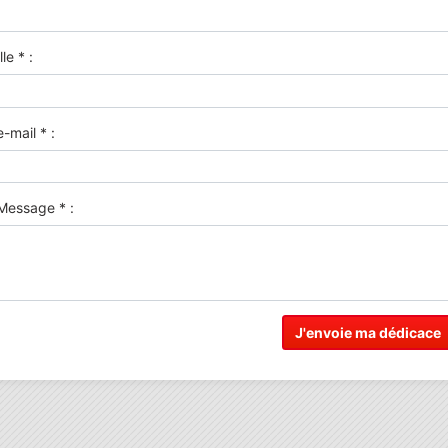
le * :
-mail * :
Message * :
J'envoie ma dédicace