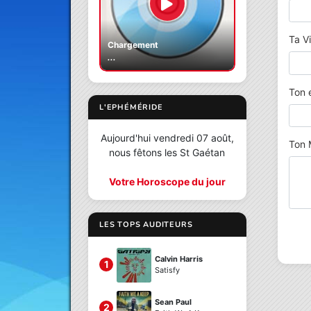
Ta Vil
Chargement
...
Ton e
L'EPHÉMÉRIDE
Aujourd'hui vendredi 07 août,
Ton 
nous fêtons les St Gaétan
Votre Horoscope du jour
LES TOPS AUDITEURS
Calvin Harris
1
Satisfy
Sean Paul
2