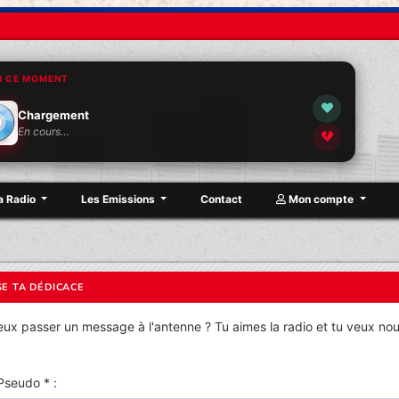
N CE MOMENT
Chargement
En cours…
a Radio
Les Emissions
Contact
Mon compte
SE TA DÉDICACE
eux passer un message à l'antenne ? Tu aimes la radio et tu veux nous
Pseudo * :