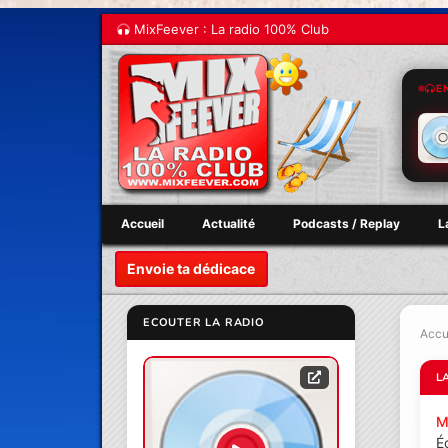
MixFeever : La radio 100% Club
E
Accueil
Actualité
Podcasts / Replay
L
Envoie ta dédicace
ECOUTER LA RADIO
Accu
L
M
É