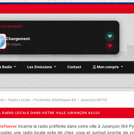
N CE MOMENT
Chargement
En cours…
a Radio
Les Emissions
Contact
Mon compte
eil
>
Radio Locale
>
Pyrénées-Atlantiques 64
>
Jurançon 64110
A RADIO LOCALE DANS VOTRE VILLE JURANÇON 64110
ixFeever
incarne la radio préférée dans votre ville à Jurançon (64 P
coutez une radio locale près de chez vous et surtout proche de vou