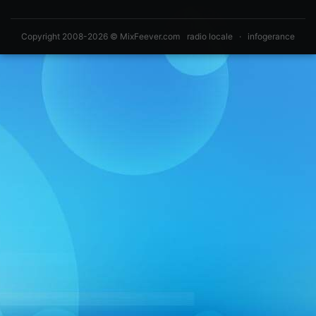
Copyright 2008-2026 © MixFeever.com
radio locale
·
infogerance