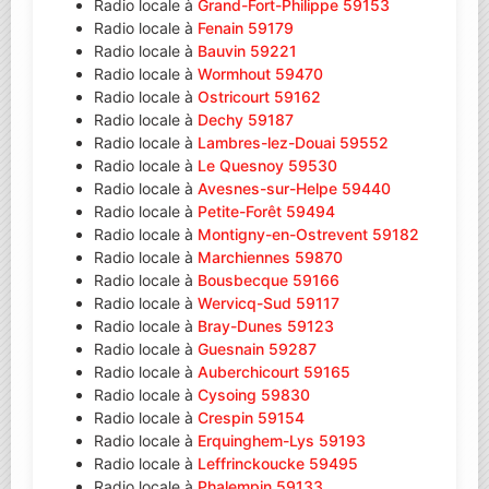
Radio locale à
Grand-Fort-Philippe 59153
Radio locale à
Fenain 59179
Radio locale à
Bauvin 59221
Radio locale à
Wormhout 59470
Radio locale à
Ostricourt 59162
Radio locale à
Dechy 59187
Radio locale à
Lambres-lez-Douai 59552
Radio locale à
Le Quesnoy 59530
Radio locale à
Avesnes-sur-Helpe 59440
Radio locale à
Petite-Forêt 59494
Radio locale à
Montigny-en-Ostrevent 59182
Radio locale à
Marchiennes 59870
Radio locale à
Bousbecque 59166
Radio locale à
Wervicq-Sud 59117
Radio locale à
Bray-Dunes 59123
Radio locale à
Guesnain 59287
Radio locale à
Auberchicourt 59165
Radio locale à
Cysoing 59830
Radio locale à
Crespin 59154
Radio locale à
Erquinghem-Lys 59193
Radio locale à
Leffrinckoucke 59495
Radio locale à
Phalempin 59133