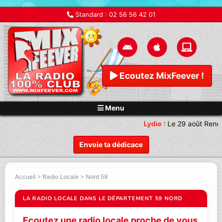
Standard :
02 56 56 42 01
Ecoutez MixFeever !
Menu
Lydie
:
Le 29 août Rendez
Envoie ta dédicace
Accueil
>
Radio Locale
>
Nord 59
LA RADIO LOCALE DANS LE DÉPARTEMENT 59 NORD
Ecoutez une radio locale proche de vous