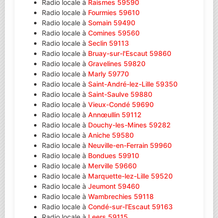
Radio locale à
Raismes 59590
Radio locale à
Fourmies 59610
Radio locale à
Somain 59490
Radio locale à
Comines 59560
Radio locale à
Seclin 59113
Radio locale à
Bruay-sur-l'Escaut 59860
Radio locale à
Gravelines 59820
Radio locale à
Marly 59770
Radio locale à
Saint-André-lez-Lille 59350
Radio locale à
Saint-Saulve 59880
Radio locale à
Vieux-Condé 59690
Radio locale à
Annœullin 59112
Radio locale à
Douchy-les-Mines 59282
Radio locale à
Aniche 59580
Radio locale à
Neuville-en-Ferrain 59960
Radio locale à
Bondues 59910
Radio locale à
Merville 59660
Radio locale à
Marquette-lez-Lille 59520
Radio locale à
Jeumont 59460
Radio locale à
Wambrechies 59118
Radio locale à
Condé-sur-l'Escaut 59163
Radio locale à
Leers 59115