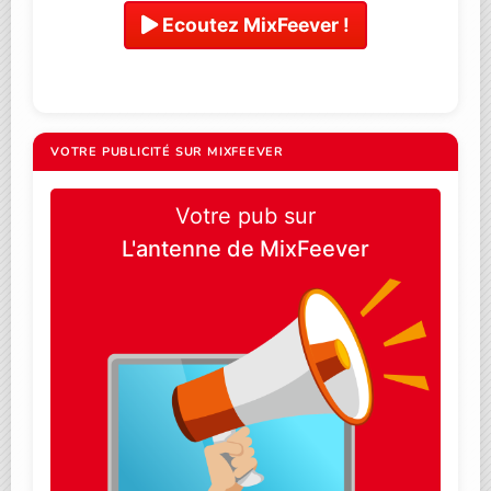
Ecoutez MixFeever !
VOTRE PUBLICITÉ SUR MIXFEEVER
Votre pub sur
L'antenne de MixFeever