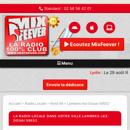
Standard :
02 56 56 42 01
Ecoutez MixFeever !
Menu
Lydie
:
Le 29 août Re
Envoie ta dédicace
Accueil
>
Radio Locale
>
Nord 59
>
Lambres-lez-Douai 59552
LA RADIO LOCALE DANS VOTRE VILLE LAMBRES-LEZ-
DOUAI 59552