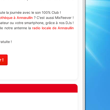
te la journée avec le son 100% Club !
othèque à Annœullin
? C'est aussi MixFeever !
nateur ou votre smartphone, grâce à nos DJs !
 de notre antenne la
radio locale de Annœullin
atuite !
 !