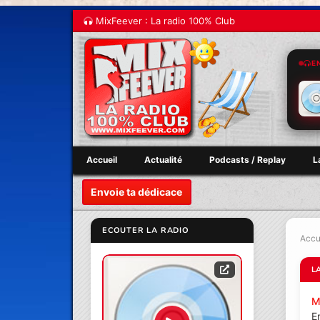
MixFeever : La radio 100% Club
E
Accueil
Actualité
Podcasts / Replay
L
Envoie ta dédicace
ECOUTER LA RADIO
Accu
L
M
E