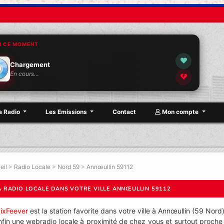
N CE MOMENT
Chargement
En cours…
a Radio
Les Emissions
Contact
Mon compte
eil
>
Radio Locale
>
Nord 59
>
Annœullin 59112
A RADIO LOCALE DANS VOTRE VILLE ANNŒULLIN 59112
ixFeever
est la station favorite dans votre ville à Annœullin (59 Nord)
nfin une webradio locale à proximité de chez vous et surtout proche 