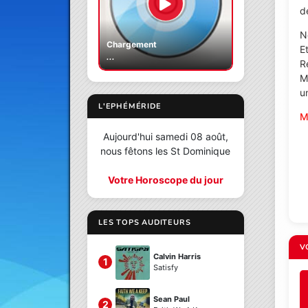
d
N
Chargement
E
...
R
M
un
L'EPHÉMÉRIDE
M
Aujourd'hui samedi 08 août,
nous fêtons les St Dominique
Votre Horoscope du jour
LES TOPS AUDITEURS
V
Calvin Harris
1
Satisfy
Sean Paul
2