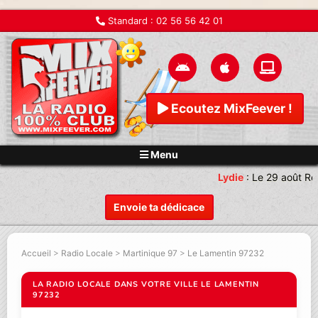
Standard :
02 56 56 42 01
Ecoutez MixFeever !
Menu
Lydie
:
Le 29 août Re
Envoie ta dédicace
Accueil
>
Radio Locale
>
Martinique 97
>
Le Lamentin 97232
LA RADIO LOCALE DANS VOTRE VILLE LE LAMENTIN
97232