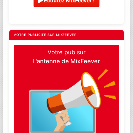
Ecoutez MixFeever !
VOTRE PUBLICITÉ SUR MIXFEEVER
Votre pub sur
L'antenne de MixFeever