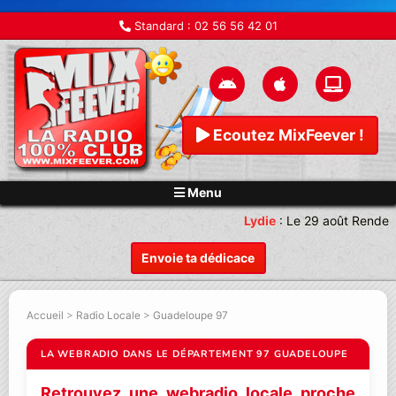
Standard :
02 56 56 42 01
Ecoutez MixFeever !
Menu
Lydie
:
Le 29 août Rendez-
Envoie ta dédicace
Accueil
>
Radio Locale
>
Guadeloupe 97
LA WEBRADIO DANS LE DÉPARTEMENT 97 GUADELOUPE
Retrouvez une webradio locale proche