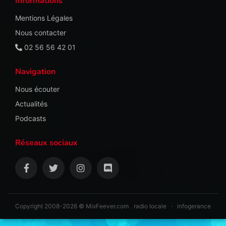
Informations
Mentions Légales
Nous contacter
02 56 56 42 01
Navigation
Nous écouter
Actualités
Podcasts
Réseaux sociaux
Copyright 2008-2026 © MixFeever.com
radio locale
·
infogerance