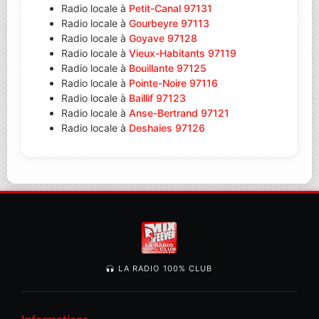
Radio locale à
Petit-Canal 97131
Radio locale à
Gourbeyre 97113
Radio locale à
Goyave 97128
Radio locale à
Vieux-Habitants 97119
Radio locale à
Bouillante 97125
Radio locale à
Pointe-Noire 97116
Radio locale à
Baillif 97123
Radio locale à
Anse-Bertrand 97121
Radio locale à
Deshaies 97126
LA RADIO 100% CLUB