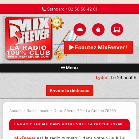
Standard :
02 56 56 42 01
Ecoutez MixFeever !
Menu
Lydie
:
Le 29 août Re
Envoie ta dédicace
Accueil
>
Radio Locale
>
Deux-Sèvres 79
>
La Crèche 79260
LA RADIO LOCALE DANS VOTRE VILLE LA CRÈCHE 79260
MixFeever
est la radio numéro 1 dans votre ville à La