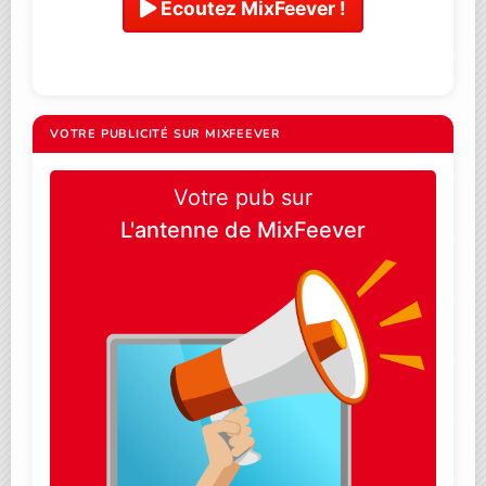
Ecoutez MixFeever !
VOTRE PUBLICITÉ SUR MIXFEEVER
Votre pub sur
L'antenne de MixFeever