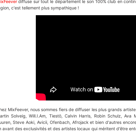
ixFeever
diffuse sur tout le département le son 100% club en contin
égion, c'est tellement plus sympathique !
hez MixFeever, nous sommes fiers de diffuser les plus grands artist
artin Solveig, Will.I.Am, Tiestö, Calvin Harris, Robin Schulz, Av
uuren, Steve Aoki, Avicii, Ofenbach, Afrojack et bien d'autres en
n avant des exclusivités et des artistes locaux qui méritent d'être en