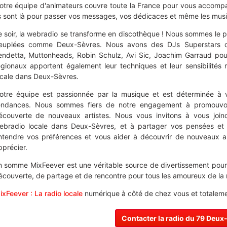
otre équipe d'animateurs couvre toute la France pour vous accompagn
ls sont là pour passer vos messages, vos dédicaces et même les mus
e soir, la webradio se transforme en discothèque ! Nous sommes le pl
euplées comme Deux-Sèvres. Nous avons des DJs Superstars qui
endetta, Muttonheads, Robin Schulz, Avi Sic, Joachim Garraud pour
égionaux apportent également leur techniques et leur sensibilités 
ocale dans Deux-Sèvres.
otre équipe est passionnée par la musique et est déterminée à vou
endances. Nous sommes fiers de notre engagement à promouvoir
écouverte de nouveaux artistes. Nous vous invitons à vous joi
ebradio locale dans Deux-Sèvres, et à partager vos pensées e
ntendre vos préférences et vous aider à découvrir de nouveaux ar
pprécier.
n somme MixFeever est une véritable source de divertissement pour
écouverte, de partage et de rencontre pour tous les amoureux de la
ixFeever : La radio locale
numérique à côté de chez vous et totalemen
Contacter la radio du 79 Deux