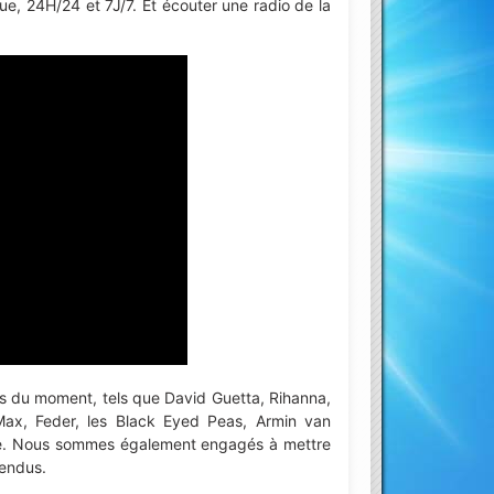
ue, 24H/24 et 7J/7. Et écouter une radio de la
es du moment, tels que David Guetta, Rihanna,
a Max, Feder, les Black Eyed Peas, Armin van
core. Nous sommes également engagés à mettre
tendus.