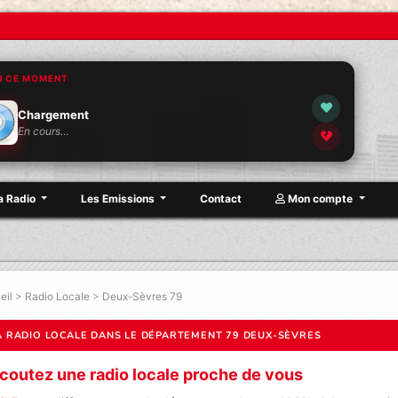
N CE MOMENT
Chargement
En cours…
a Radio
Les Emissions
Contact
Mon compte
eil
>
Radio Locale
>
Deux-Sèvres 79
A RADIO LOCALE DANS LE DÉPARTEMENT 79 DEUX-SÈVRES
coutez une radio locale proche de vous