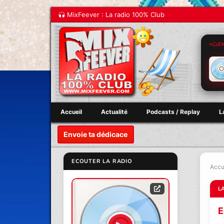
MixFeever : La radio 100% Club
E
Accueil
Actualité
Podcasts / Replay
L
Envoie ta dédicace
ECOUTER LA RADIO
Accu
L
E