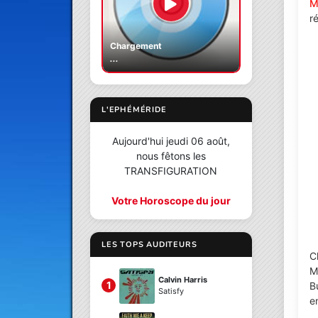
M
r
Chargement
...
L'EPHÉMÉRIDE
Aujourd'hui jeudi 06 août,
nous fêtons les
TRANSFIGURATION
Votre Horoscope du jour
LES TOPS AUDITEURS
C
M
Calvin Harris
1
B
Satisfy
e