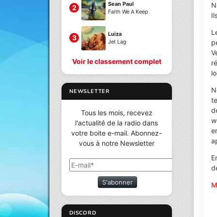
Sean Paul
N
2
Faith We A Keep
I
L
Luiza
3
p
Jet Lag
V
Voir le classement complet
r
l
N
NEWSLETTER
t
d
Tous les mois, recevez
w
l'actualité de la radio dans
e
votre boite e-mail. Abonnez-
a
vous à notre Newsletter
E
d
S'abonner
M
DISCORD