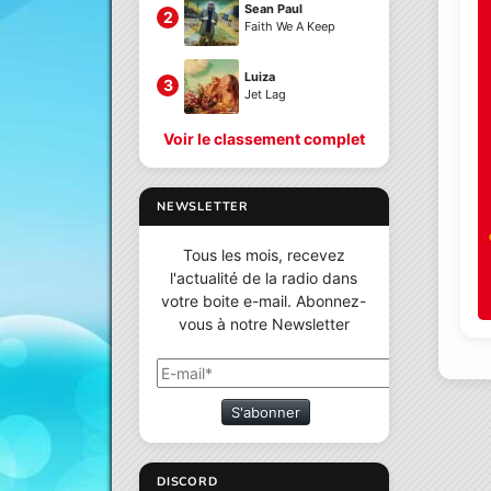
Sean Paul
2
Faith We A Keep
Luiza
3
Jet Lag
Voir le classement complet
NEWSLETTER
Tous les mois, recevez
l'actualité de la radio dans
votre boite e-mail. Abonnez-
vous à notre Newsletter
S'abonner
DISCORD