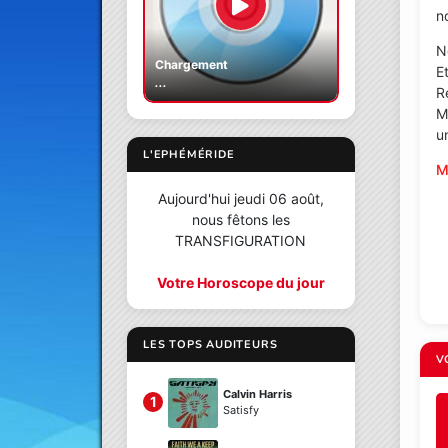
no
N
Chargement
E
...
R
M
un
L'EPHÉMÉRIDE
M
Aujourd'hui jeudi 06 août,
nous fêtons les
TRANSFIGURATION
Votre Horoscope du jour
LES TOPS AUDITEURS
V
Calvin Harris
1
Satisfy