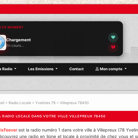
N CE MOMENT
Chargement
En cours…
a Radio
Les Emissions
Contact
Mon compte
eil
>
Radio Locale
>
Yvelines 78
>
Villepreux 78450
A RADIO LOCALE DANS VOTRE VILLE VILLEPREUX 78450
ixFeever
est la radio numéro 1 dans votre ville à Villepreux (78 Yvelin
écouvrez une radio en ligne et locale à proximité de chez vous et s