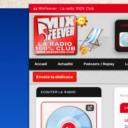
MixFeever : La radio 100% Club
E
Accueil
Actualité
Podcasts / Replay
L
Envoie ta dédicace
ECOUTER LA RADIO
Accu
L
M
D