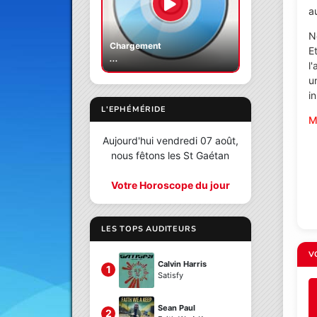
a
N
Chargement
E
...
l
u
i
L'EPHÉMÉRIDE
M
Aujourd'hui vendredi 07 août,
nous fêtons les St Gaétan
Votre Horoscope du jour
LES TOPS AUDITEURS
V
Calvin Harris
1
Satisfy
Sean Paul
2