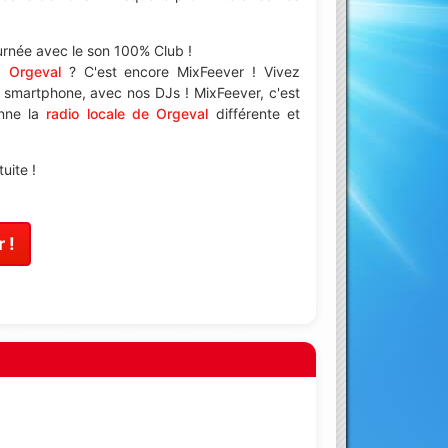
ournée avec le son 100% Club !
à Orgeval
? C'est encore MixFeever ! Vivez
e smartphone, avec nos DJs ! MixFeever, c'est
enne la
radio locale de Orgeval
différente et
uite !
 !