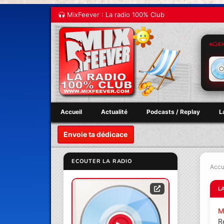
MixFeever : La radio 100% Club
E
Accueil
Actualité
Podcasts / Replay
L
Envoie ta dédicace
ECOUTER LA RADIO
Accu
L
M
R