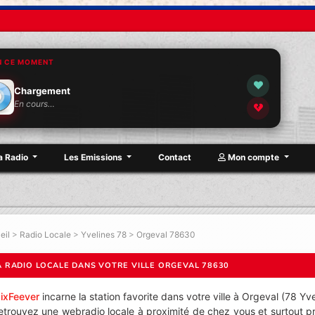
N CE MOMENT
Chargement
En cours…
a Radio
Les Emissions
Contact
Mon compte
eil
>
Radio Locale
>
Yvelines 78
>
Orgeval 78630
A RADIO LOCALE DANS VOTRE VILLE ORGEVAL 78630
ixFeever
incarne la station favorite dans votre ville à Orgeval (78 Yve
etrouvez une webradio locale à proximité de chez vous et surtout p