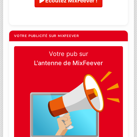
Ecoutez MixFeever !
VOTRE PUBLICITÉ SUR MIXFEEVER
Votre pub sur
L'antenne de MixFeever