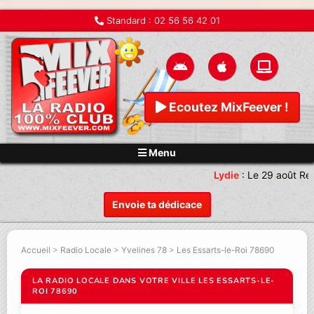
Standard :
02 56 56 42 01
Ecoutez MixFeever !
Menu
Lydie
:
Le 29 août Re
Envoie ta dédicace
Accueil
>
Radio Locale
>
Yvelines 78
>
Les Essarts-le-Roi 78690
LA RADIO LOCALE DANS VOTRE VILLE LES ESSARTS-LE-
ROI 78690