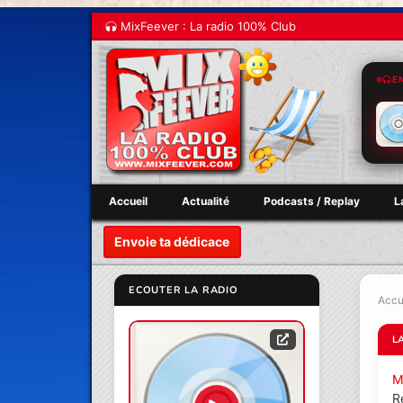
MixFeever : La radio 100% Club
E
Accueil
Actualité
Podcasts / Replay
L
Envoie ta dédicace
ECOUTER LA RADIO
Accu
L
M
R