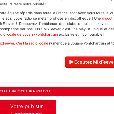
diteurs reste notre priorité !
otre équipe répartis dans toute la France, sont avec vous toute la jo
t le soir, votre radio se métamorphose en discothèque ! Une
discot
ixFeever ! Découvrez l'ambiance des clubs depuis chez vous, a
ccompagné par nos DJs ! MixFeever, c'est une playlist unique et des 
adio locale de Jouars-Pontchartrain
exclusive et incomparable !
ixFeever, c'est la radio locale
numérique à Jouars-Pontchartrain et to
Ecoutez MixFeever
OTRE PUBLICITÉ SUR MIXFEEVER
Votre pub sur
L'antenne de