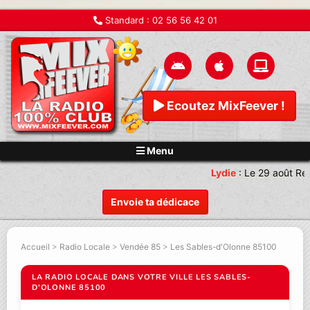
Standard :
02 56 56 42 01
Ecoutez MixFeever !
Menu
Lydie
:
Le 29 août Ren
Envoie ta dédicace
Accueil
>
Radio Locale
>
Vendée 85
>
Les Sables-d'Olonne 85100
LA RADIO LOCALE DANS VOTRE VILLE LES SABLES-
D'OLONNE 85100