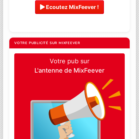
Ecoutez MixFeever !
VOTRE PUBLICITÉ SUR MIXFEEVER
Votre pub sur
L'antenne de MixFeever