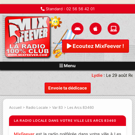
Standard :
02 56 56 42 01
Ecoutez MixFeever !
Menu
Lydie
:
Le 29 août Ren
Envoie ta dédicace
Accueil
>
Radio Locale
>
Var 83
>
Les Arcs 83460
LA RADIO LOCALE DANS VOTRE VILLE LES ARCS 83460
MixFeever
est la radio préférée dans votre ville à Les