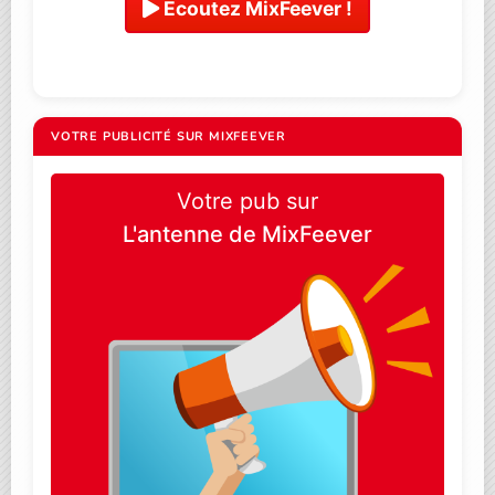
Ecoutez MixFeever !
VOTRE PUBLICITÉ SUR MIXFEEVER
Votre pub sur
L'antenne de MixFeever