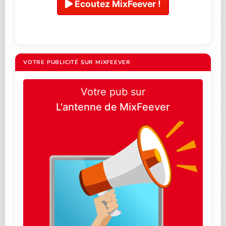
Ecoutez MixFeever !
VOTRE PUBLICITÉ SUR MIXFEEVER
Votre pub sur
L'antenne de MixFeever