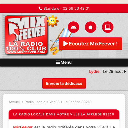
Standard :
02 56 56 42 01
Ecoutez MixFeever !
Menu
Lydie
:
Le 29 août Re
Envoie ta dédicace
Accueil
>
Radio Locale
>
Var 83
>
La Farlède 83210
LA RADIO LOCALE DANS VOTRE VILLE LA FARLÈDE 83210
MixFeever
est la radio préférée dans votre ville à La