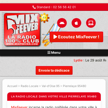
Standard :
02 56 56 42 01
Ecoutez MixFeever !
Menu
Lydie
:
Le 29 août Re
Envoie ta dédicace
Accueil
>
Radio Locale
>
Val-d'Oise 95
>
Pierrelaye 95480
LA RADIO LOCALE DANS VOTRE VILLE PIERRELAYE 95480
MixFeever
incarne la radio préférée dans votre ville à