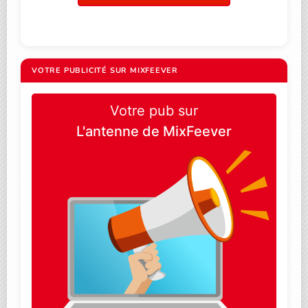
VOTRE PUBLICITÉ SUR MIXFEEVER
Votre pub sur
L'antenne de MixFeever