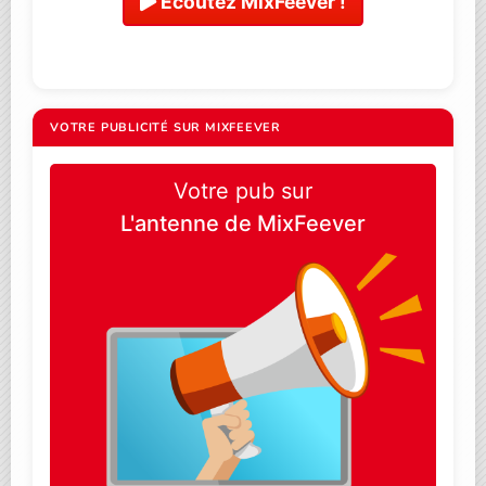
Ecoutez MixFeever !
VOTRE PUBLICITÉ SUR MIXFEEVER
Votre pub sur
L'antenne de MixFeever