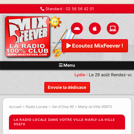
Standard :
02 56 56 42 01
Ecoutez MixFeever !
Menu
Lydie
:
Le 29 août Rendez-vou
Envoie ta dédicace
Accueil
>
Radio Locale
>
Val-d'Oise 95
>
Marly-la-Ville 95670
LA RADIO LOCALE DANS VOTRE VILLE MARLY-LA-VILLE
95670