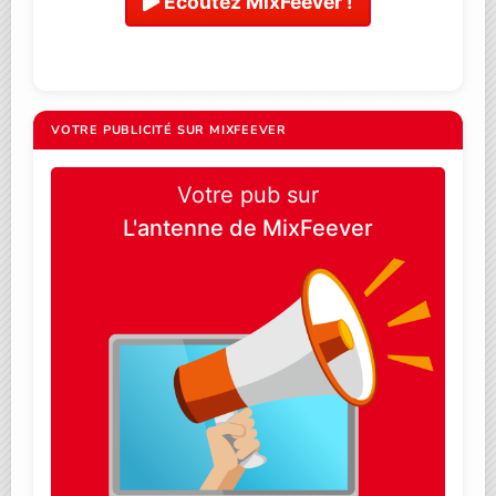
Ecoutez MixFeever !
VOTRE PUBLICITÉ SUR MIXFEEVER
Votre pub sur
L'antenne de MixFeever