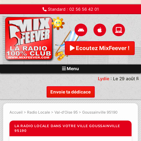
Standard :
02 56 56 42 01
Ecoutez MixFeever !
Menu
Lydie
:
Le 29 août Re
Envoie ta dédicace
Accueil
>
Radio Locale
>
Val-d'Oise 95
>
Goussainville 95190
LA RADIO LOCALE DANS VOTRE VILLE GOUSSAINVILLE
95190