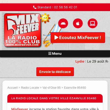
Standard :
02 56 56 42 01
Ecoutez MixFeever !
Menu
Lydie
:
Le 29 août Re
Envoie ta dédicace
Accueil
>
Radio Locale
>
Val-d'Oise 95
>
Ezanville 95460
LA RADIO LOCALE DANS VOTRE VILLE EZANVILLE 95460
MixFeever
incarne la station favorite dans votre ville à