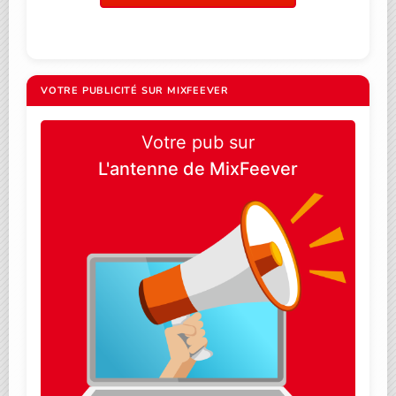
VOTRE PUBLICITÉ SUR MIXFEEVER
Votre pub sur
L'antenne de MixFeever