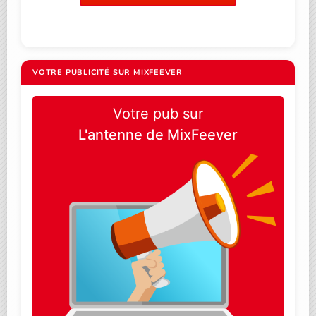
VOTRE PUBLICITÉ SUR MIXFEEVER
Votre pub sur
L'antenne de MixFeever