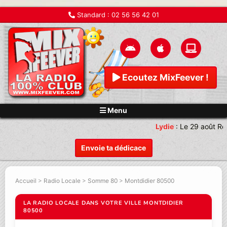
Standard :
02 56 56 42 01
Ecoutez MixFeever !
Menu
Lydie
:
Le 29 août Re
Envoie ta dédicace
Accueil
>
Radio Locale
>
Somme 80
>
Montdidier 80500
LA RADIO LOCALE DANS VOTRE VILLE MONTDIDIER
80500