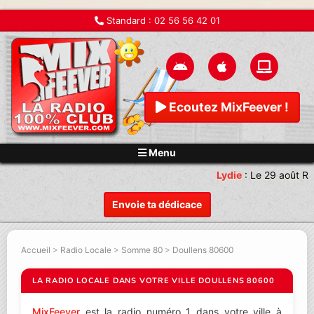
Standard :
02 56 56 42 01
Ecoutez MixFeever !
Menu
Lydie
:
Le 29 août Re
Envoie ta dédicace
Accueil
>
Radio Locale
>
Somme 80
>
Doullens 80600
LA RADIO LOCALE DANS VOTRE VILLE DOULLENS 80600
MixFeever
est la radio numéro 1 dans votre ville à