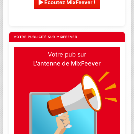
Ecoutez MixFeever !
VOTRE PUBLICITÉ SUR MIXFEEVER
Votre pub sur
L'antenne de MixFeever