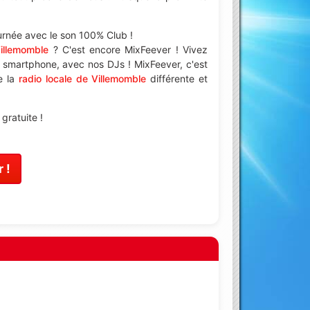
ournée avec le son 100% Club !
illemomble
? C'est encore MixFeever ! Vivez
e smartphone, avec nos DJs ! MixFeever, c'est
e la
radio locale de Villemomble
différente et
gratuite !
 !