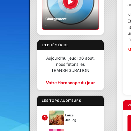
a
N
Chargement
E
...
l
u
i
L'EPHÉMÉRIDE
M
Aujourd'hui jeudi 06 août,
nous fêtons les
TRANSFIGURATION
Votre Horoscope du jour
LES TOPS AUDITEURS
V
Luiza
1
Jet Lag