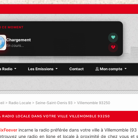
N CE MOMENT
Chargement
En cours…
a Radio
Les Emissions
Contact
Mon compte
eil
>
Radio Locale
>
Seine-Saint-Denis 93
>
Villemomble 93250
A RADIO LOCALE DANS VOTRE VILLE VILLEMOMBLE 93250
ixFeever
incarne la radio préférée dans votre ville à Villemomble (93
etrouvez une radio en ligne et locale à proximité de chez vous et 