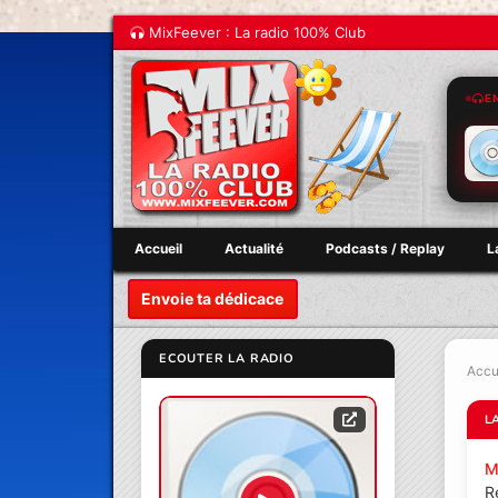
MixFeever : La radio 100% Club
E
Accueil
Actualité
Podcasts / Replay
L
Envoie ta dédicace
ECOUTER LA RADIO
Accu
L
M
R