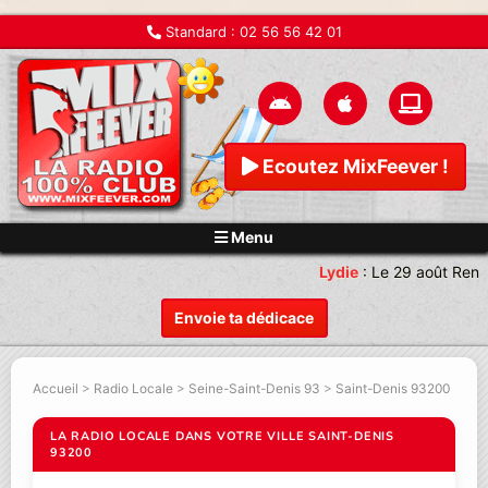
Standard :
02 56 56 42 01
Ecoutez MixFeever !
Menu
Lydie
:
Le 29 août Rend
Envoie ta dédicace
Accueil
>
Radio Locale
>
Seine-Saint-Denis 93
>
Saint-Denis 93200
LA RADIO LOCALE DANS VOTRE VILLE SAINT-DENIS
93200