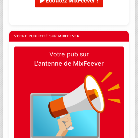
Ecoutez MixFeever !
VOTRE PUBLICITÉ SUR MIXFEEVER
Votre pub sur
L'antenne de MixFeever