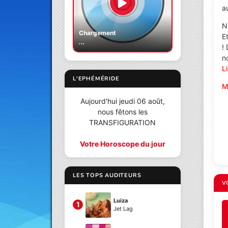
au
N
Chargement
E
...
!
n
L
L'EPHÉMÉRIDE
M
Aujourd'hui jeudi 06 août,
nous fêtons les
TRANSFIGURATION
Votre Horoscope du jour
LES TOPS AUDITEURS
V
Luiza
1
Jet Lag