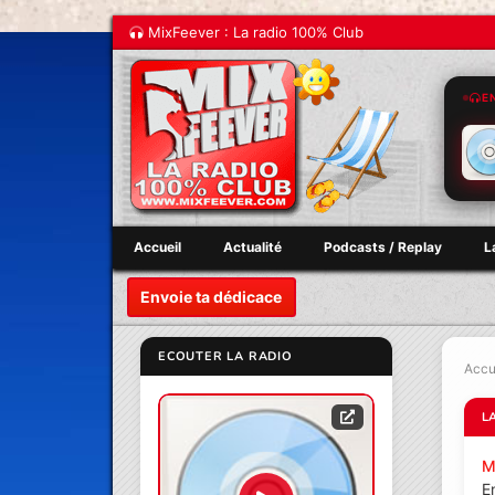
MixFeever : La radio 100% Club
E
Accueil
Actualité
Podcasts / Replay
L
Envoie ta dédicace
ECOUTER LA RADIO
Accu
L
M
E