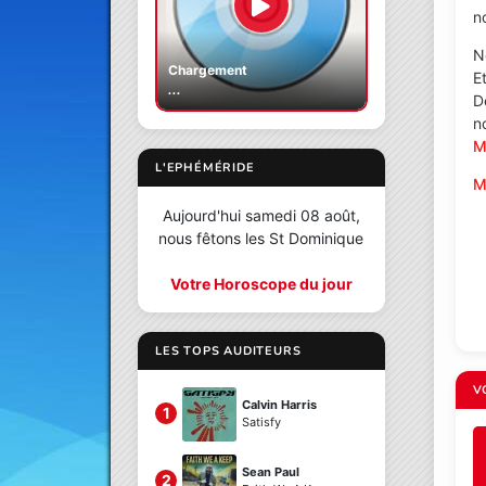
no
N
Chargement
E
...
D
n
Mo
L'EPHÉMÉRIDE
M
Aujourd'hui samedi 08 août,
nous fêtons les St Dominique
Votre Horoscope du jour
LES TOPS AUDITEURS
V
Calvin Harris
1
Satisfy
Sean Paul
2