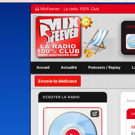
MixFeever : La radio 100% Club
E
Accueil
Actualité
Podcasts / Replay
L
Envoie ta dédicace
ECOUTER LA RADIO
Accu
L
M
E