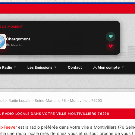
N CE MOMENT
Chargement
En cours…
a Radio
Les Emissions
Contact
Mon compte
eil
>
Radio Locale
>
Seine-Maritime 76
>
Montivilliers 76290
A RADIO LOCALE DANS VOTRE VILLE MONTIVILLIERS 76290
ixFeever
est la radio préférée dans votre ville à Montivilliers (76 Sei
nfin une radio locale près de chez vous et surtout proche de vous ! 