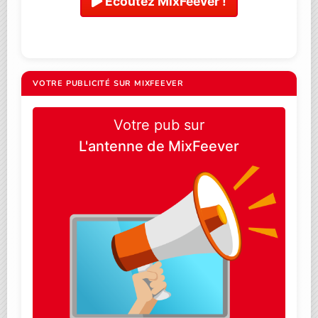
Ecoutez MixFeever !
VOTRE PUBLICITÉ SUR MIXFEEVER
Votre pub sur
L'antenne de MixFeever