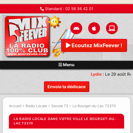
Standard :
02 56 56 42 01
Ecoutez MixFeever !
Menu
Lydie
:
Le 29 août Re
Envoie ta dédicace
Accueil
>
Radio Locale
>
Savoie 73
>
Le Bourget-du-Lac 73370
LA RADIO LOCALE DANS VOTRE VILLE LE BOURGET-DU-
LAC 73370