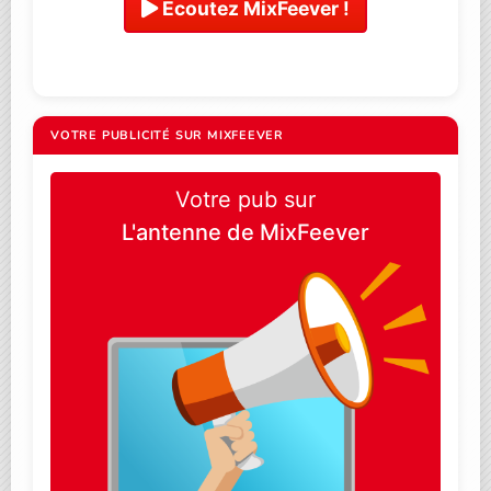
Ecoutez MixFeever !
VOTRE PUBLICITÉ SUR MIXFEEVER
Votre pub sur
L'antenne de MixFeever