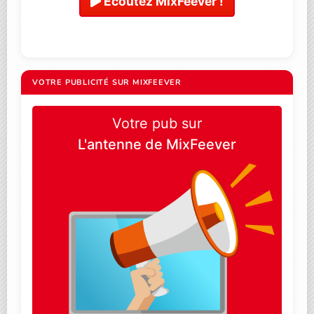
Ecoutez MixFeever !
VOTRE PUBLICITÉ SUR MIXFEEVER
Votre pub sur
L'antenne de MixFeever