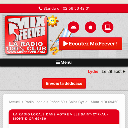
Standard :
02 56 56 42 01
Ecoutez MixFeever !
Menu
Lydie
:
Le 29 août Re
Envoie ta dédicace
Accueil
>
Radio Locale
>
Rhône 69
>
Saint-Cyr-au-Mont-d'Or 69450
LA RADIO LOCALE DANS VOTRE VILLE SAINT-CYR-AU-
MONT-D'OR 69450