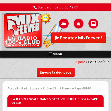
Standard :
02 56 56 42 01
Ecoutez MixFeever !
Menu
Lydie
:
Le 29 août Re
Envoie ta dédicace
Accueil
>
Radio Locale
>
Rhône 69
>
Rillieux-la-Pape 69140
LA RADIO LOCALE DANS VOTRE VILLE RILLIEUX-LA-PAPE
69140