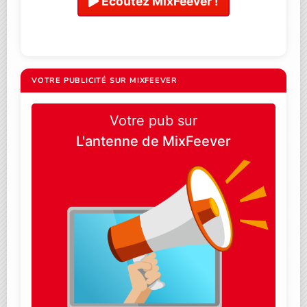
Ecoutez MixFeever !
VOTRE PUBLICITÉ SUR MIXFEEVER
Votre pub sur
L'antenne de MixFeever