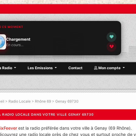
N CE MOMENT
Chargement
En cours…
a Radio
Les Emissions
Contact
Mon compte
eil
>
Radio Locale
>
Rhône 69
>
Genay 69730
A RADIO LOCALE DANS VOTRE VILLE GENAY 69730
ixFeever
est la radio préférée dans votre ville à Genay (69 Rhône).
écouvrez une radio locale près de chez vous et surtout proche de v