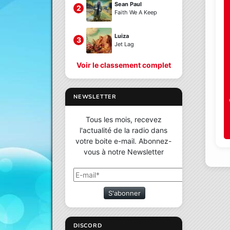
Sean Paul
2
Faith We A Keep
Luiza
3
Jet Lag
Voir le classement complet
NEWSLETTER
Tous les mois, recevez
l'actualité de la radio dans
votre boite e-mail. Abonnez-
vous à notre Newsletter
S'abonner
DISCORD