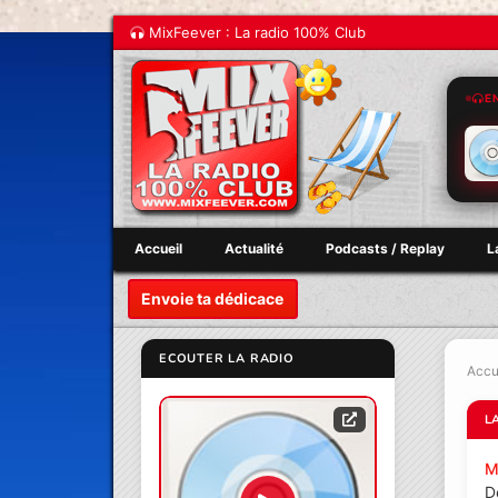
MixFeever : La radio 100% Club
E
Accueil
Actualité
Podcasts / Replay
L
Envoie ta dédicace
ECOUTER LA RADIO
Accu
L
M
D