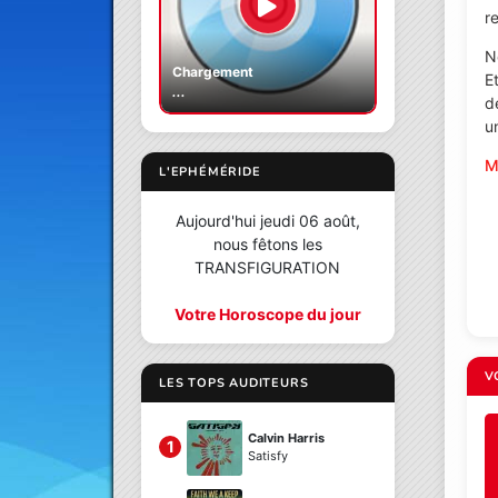
re
N
Chargement
E
...
d
u
M
L'EPHÉMÉRIDE
Aujourd'hui jeudi 06 août,
nous fêtons les
TRANSFIGURATION
Votre Horoscope du jour
V
LES TOPS AUDITEURS
Calvin Harris
1
Satisfy