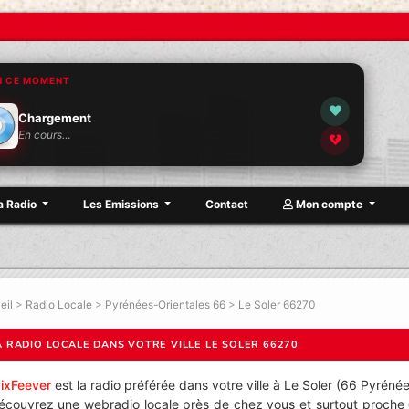
N CE MOMENT
Chargement
En cours…
a Radio
Les Emissions
Contact
Mon compte
eil
>
Radio Locale
>
Pyrénées-Orientales 66
>
Le Soler 66270
A RADIO LOCALE DANS VOTRE VILLE LE SOLER 66270
ixFeever
est la radio préférée dans votre ville à Le Soler (66 Pyrénée
écouvrez une webradio locale près de chez vous et surtout proche d