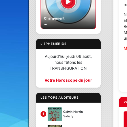
re
N
Chargement
E
...
R
M
un
L'EPHÉMÉRIDE
M
Aujourd'hui jeudi 06 août,
nous fêtons les
TRANSFIGURATION
Votre Horoscope du jour
LES TOPS AUDITEURS
V
Calvin Harris
1
Satisfy