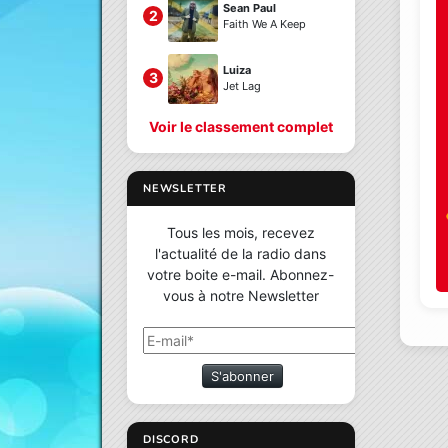
Sean Paul
2
Faith We A Keep
Luiza
3
Jet Lag
Voir le classement complet
NEWSLETTER
Tous les mois, recevez
l'actualité de la radio dans
votre boite e-mail. Abonnez-
vous à notre Newsletter
S'abonner
DISCORD