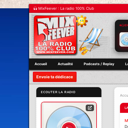
MixFeever : La radio 100% Club
E
Accueil
Actualité
Podcasts / Replay
L
Envoie ta dédicace
ECOUTER LA RADIO
Accu
L
M
D