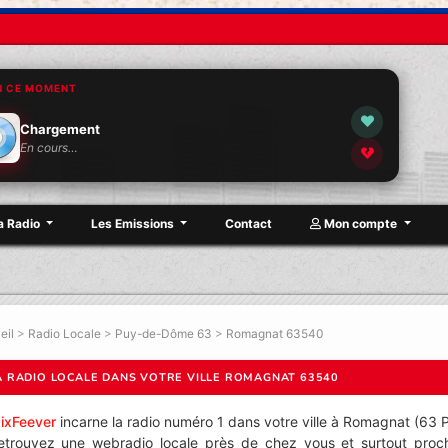
N CE MOMENT
Chargement
En cours…
a Radio
Les Emissions
Contact
Mon compte
eil
>
Radio Locale
>
Puy-de-Dôme 63
>
Romagnat 63540
A RADIO LOCALE DANS VOTRE VILLE ROMAGNAT 63540
ixFeever
incarne la radio numéro 1 dans votre ville à Romagnat (63
etrouvez une webradio locale près de chez vous et surtout proch