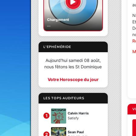
au
N
Chargement
E
...
D
n
R
L'EPHÉMÉRIDE
M
Aujourd'hui samedi 08 août,
nous fêtons les St Dominique
Votre Horoscope du jour
LES TOPS AUDITEURS
V
Calvin Harris
1
Satisfy
Sean Paul
2