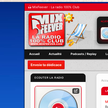
MixFeever : La radio 100% Club
E
Accueil
Actualité
Podcasts / Replay
L
Envoie ta dédicace
ECOUTER LA RADIO
Accu
L
M
R