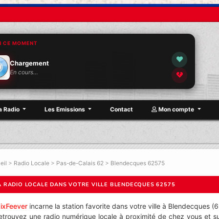
N CE MOMENT
Chargement
En cours…
a Radio
Les Emissions
Contact
Mon compte
eil
>
Radio Locale
>
Pas-de-Calais 62
>
Blendecques 62575
A RADIO LOCALE DANS VOTRE VILLE BLENDECQUES 62575
ixFeever
incarne la station favorite dans votre ville à Blendecques (
etrouvez une radio numérique locale à proximité de chez vous et su