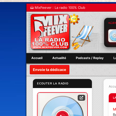
MixFeever : La radio 100% Club
E
Accueil
Actualité
Podcasts / Replay
L
Envoie ta dédicace
ECOUTER LA RADIO
Accu
L
M
R