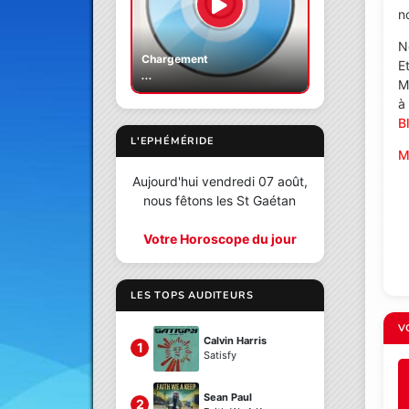
n
N
Chargement
E
...
M
à
B
L'EPHÉMÉRIDE
M
Aujourd'hui vendredi 07 août,
nous fêtons les St Gaétan
Votre Horoscope du jour
LES TOPS AUDITEURS
V
Calvin Harris
1
Satisfy
Sean Paul
2