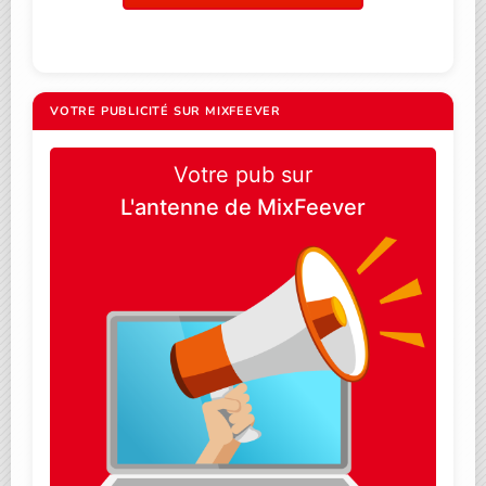
VOTRE PUBLICITÉ SUR MIXFEEVER
Votre pub sur
L'antenne de MixFeever