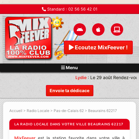
Standard :
02 56 56 42 01
Ecoutez MixFeever !
Menu
Lydie
:
Le 29 août Rendez-vous
Envoie ta dédicace
Accueil
>
Radio Locale
>
Pas-de-Calais 62
>
Beaurains 62217
LA RADIO LOCALE DANS VOTRE VILLE BEAURAINS 62217
MixFeever
est la station favorite dans votre ville à