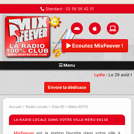
Standard :
02 56 56 42 01
Ecoutez MixFeever !
Menu
Lydie
:
Le 29 août R
Envoie ta dédicace
Accueil
>
Radio Locale
>
Oise 60
>
Méru 60110
LA RADIO LOCALE DANS VOTRE VILLE MÉRU 60110
MixFeever
est la station favorite dans votre ville à