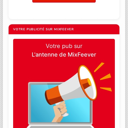
VOTRE PUBLICITÉ SUR MIXFEEVER
Votre pub sur
L'antenne de MixFeever