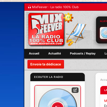
MixFeever : La radio 100% Club
E
Accueil
Actualité
Podcasts / Replay
L
Envoie ta dédicace
ECOUTER LA RADIO
Accu
L
M
E