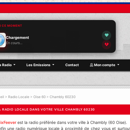
N CE MOMENT
Chargement
En cours…
a Radio
Les Emissions
Contact
Mon compte
eil
>
Radio Locale
>
Oise 60
>
Chambly 60230
A RADIO LOCALE DANS VOTRE VILLE CHAMBLY 60230
ixFeever
est la radio préférée dans votre ville à Chambly (60 Oise).
nfin une radio numérique locale à proximité de chez vous et surtou