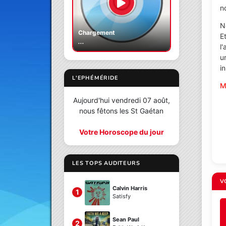
no
N
Chargement
E
...
l
u
i
L'EPHÉMÉRIDE
M
Aujourd'hui vendredi 07 août,
nous fêtons les St Gaétan
Votre Horoscope du jour
LES TOPS AUDITEURS
V
Calvin Harris
1
Satisfy
Sean Paul
2