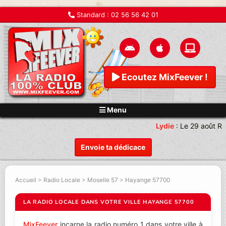
Standard :
02 56 56 42 01
Ecoutez MixFeever !
Menu
Lydie
:
Le 29 août Re
Envoie ta dédicace
Accueil
>
Radio Locale
>
Moselle 57
>
Hayange 57700
LA RADIO LOCALE DANS VOTRE VILLE HAYANGE 57700
MixFeever
incarne la radio numéro 1 dans votre ville à