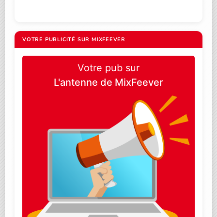
VOTRE PUBLICITÉ SUR MIXFEEVER
Votre pub sur
L'antenne de MixFeever