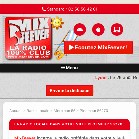
Standard :
02 56 56 42 01
Ecoutez MixFeever !
Menu
Lydie
:
Le 29 août Re
Envoie ta dédicace
Accueil
>
Radio Locale
>
Morbihan 56
>
Ploemeur 56270
LA RADIO LOCALE DANS VOTRE VILLE PLOEMEUR 56270
MixFeever
incarne la radio préférée dans votre ville à