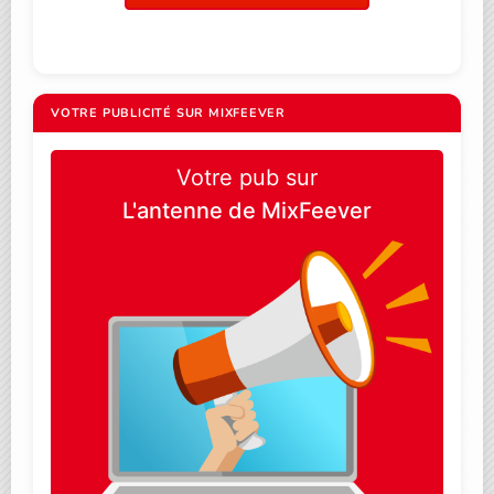
VOTRE PUBLICITÉ SUR MIXFEEVER
Votre pub sur
L'antenne de MixFeever