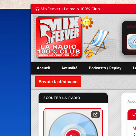
MixFeever : La radio 100% Club
E
Accueil
Actualité
Podcasts / Replay
L
Envoie ta dédicace
ECOUTER LA RADIO
Accu
L
M
D