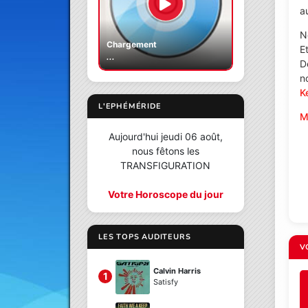
a
N
Chargement
E
...
D
n
K
L'EPHÉMÉRIDE
M
Aujourd'hui jeudi 06 août,
nous fêtons les
TRANSFIGURATION
Votre Horoscope du jour
LES TOPS AUDITEURS
V
Calvin Harris
1
Satisfy