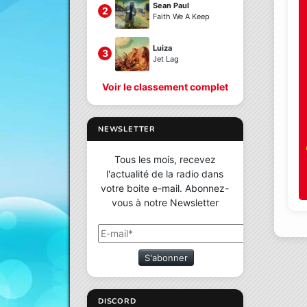
Sean Paul
2
Faith We A Keep
Luiza
3
Jet Lag
Voir le classement complet
NEWSLETTER
Tous les mois, recevez
l'actualité de la radio dans
votre boite e-mail. Abonnez-
vous à notre Newsletter
S'abonner
DISCORD