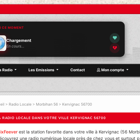
N CE MOMENT
Chargement
En cours…
a Radio
Les Emissions
Contact
Mon compte
eil
>
Radio Locale
>
Morbihan 56
>
Kervignac 56700
A RADIO LOCALE DANS VOTRE VILLE KERVIGNAC 56700
ixFeever
est la station favorite dans votre ville à Kervignac (56 Morb
écouvrez une radio numérique locale près de chez vous et surtout pr