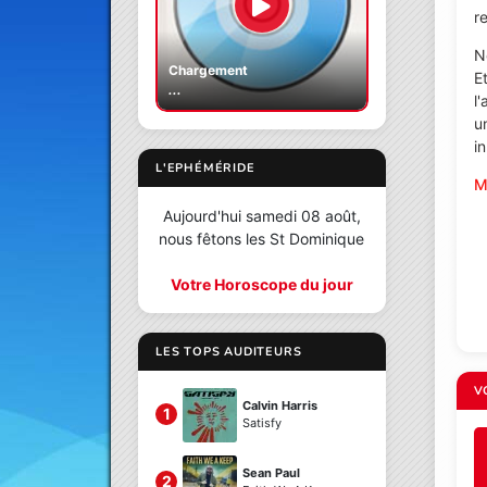
re
N
Chargement
E
...
l
u
i
L'EPHÉMÉRIDE
M
Aujourd'hui samedi 08 août,
nous fêtons les St Dominique
Votre Horoscope du jour
LES TOPS AUDITEURS
V
Calvin Harris
1
Satisfy
Sean Paul
2