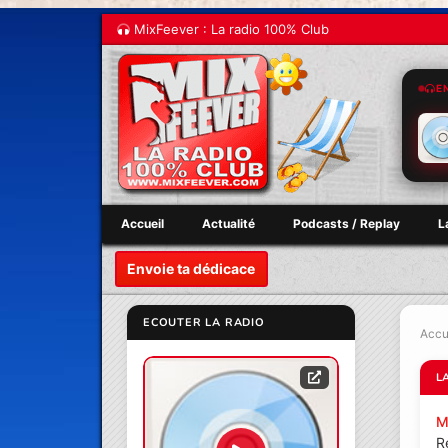
MixFeever : La radio 100% Club
E
Accueil
Actualité
Podcasts / Replay
L
Envoie ta dédicace
ECOUTER LA RADIO
Accu
L
M
R