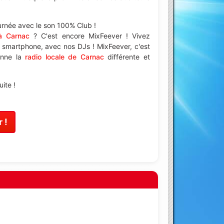
ournée avec le son 100% Club !
à Carnac
? C'est encore MixFeever ! Vivez
e smartphone, avec nos DJs ! MixFeever, c'est
tenne la
radio locale de Carnac
différente et
ite !
 !