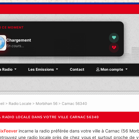
N CE MOMENT
Chargement
En cours…
a Radio
Les Emissions
Contact
Mon compte
eil
>
Radio Locale
>
Morbihan 56
>
Carnac 56340
A RADIO LOCALE DANS VOTRE VILLE CARNAC 56340
ixFeever
incarne la radio préférée dans votre ville à Carnac (56 Morb
etrouvez une radio locale près de chez vous et surtout proche de v