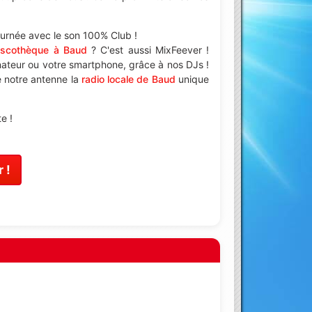
ournée avec le son 100% Club !
iscothèque à Baud
? C'est aussi MixFeever !
nateur ou votre smartphone, grâce à nos DJs !
de notre antenne la
radio locale de Baud
unique
e !
 !