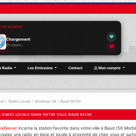
N CE MOMENT
Chargement
En cours…
a Radio
Les Emissions
Contact
Mon compte
eil
>
Radio Locale
>
Morbihan 56
>
Baud 56150
A RADIO LOCALE DANS VOTRE VILLE BAUD 56150
ixFeever
incarne la station favorite dans votre ville à Baud (56 Morbi
coutez une radio en ligne et locale à proximité de chez vous et surt