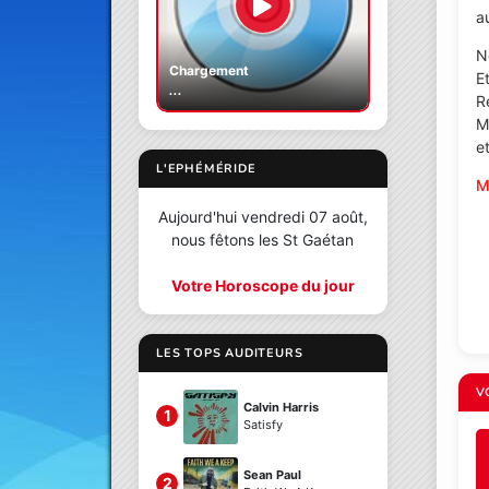
a
N
Chargement
E
...
R
M
et
L'EPHÉMÉRIDE
M
Aujourd'hui vendredi 07 août,
nous fêtons les St Gaétan
Votre Horoscope du jour
LES TOPS AUDITEURS
V
Calvin Harris
1
Satisfy
Sean Paul
2