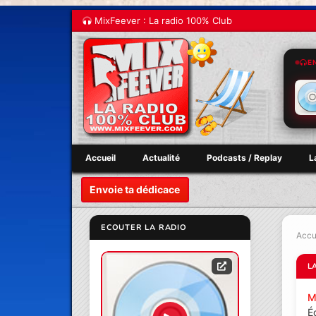
MixFeever : La radio 100% Club
E
Accueil
Actualité
Podcasts / Replay
L
Envoie ta dédicace
ECOUTER LA RADIO
Accu
L
M
É