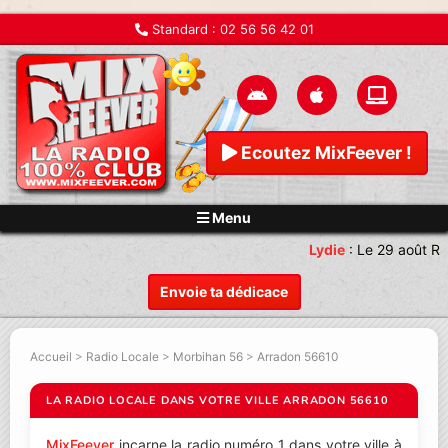
Standard :
02 56 56 42 01
Ecoutez MixFeever !
Menu
Lydie
:
Le 29 août Re
Envoie ta dédicace
Accueil
>
Radio Locale
>
Morbihan 56
>
Arradon 56610
LA RADIO LOCALE DANS VOTRE VILLE ARRADON 56610
MixFeever
incarne la radio numéro 1 dans votre ville à