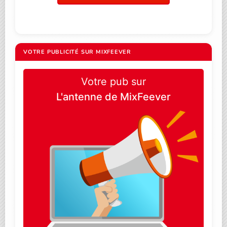
VOTRE PUBLICITÉ SUR MIXFEEVER
Votre pub sur
L'antenne de MixFeever