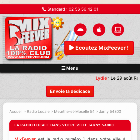
Standard :
02 56 56 42 01
Ecoutez MixFeever !
Menu
Lydie
:
Le 29 août Re
Envoie ta dédicace
Accueil
>
Radio Locale
>
Meurthe-et-Moselle 54
>
Jarny 54800
LA RADIO LOCALE DANS VOTRE VILLE JARNY 54800
MixFeever
est la radio numéro 1 dans votre ville à