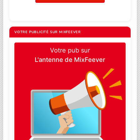
VOTRE PUBLICITÉ SUR MIXFEEVER
Votre pub sur
L'antenne de MixFeever