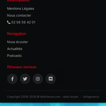
Informations
Mentions Légales
Nous contacter
02 56 56 42 01
Navigation
Nous écouter
Actualités
Podcasts
Réseaux sociaux
Copyright 2008-2026 © MixFeever.com
radio locale
·
infogerance