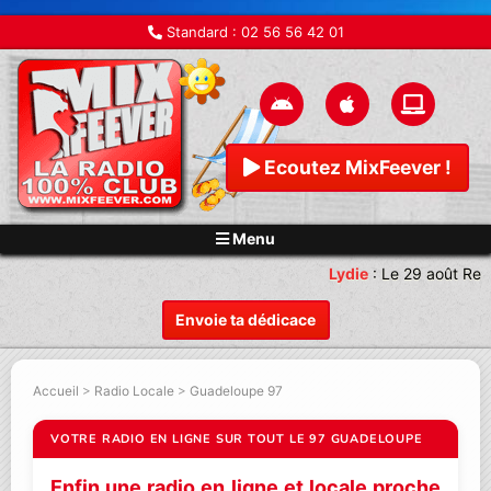
Standard :
02 56 56 42 01
Ecoutez MixFeever !
Menu
Lydie
:
Le 29 août Rend
Envoie ta dédicace
Accueil
>
Radio Locale
>
Guadeloupe 97
VOTRE RADIO EN LIGNE SUR TOUT LE 97 GUADELOUPE
Enfin une radio en ligne et locale proche