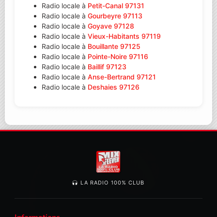
Radio locale à
Petit-Canal 97131
Radio locale à
Gourbeyre 97113
Radio locale à
Goyave 97128
Radio locale à
Vieux-Habitants 97119
Radio locale à
Bouillante 97125
Radio locale à
Pointe-Noire 97116
Radio locale à
Baillif 97123
Radio locale à
Anse-Bertrand 97121
Radio locale à
Deshaies 97126
LA RADIO 100% CLUB